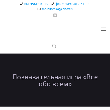
8(39195) 2-51-19
факс: 8(39195) 2-51-19
mbiblioteka@inbox.ru
Познавательная игра «Все
обо всем»