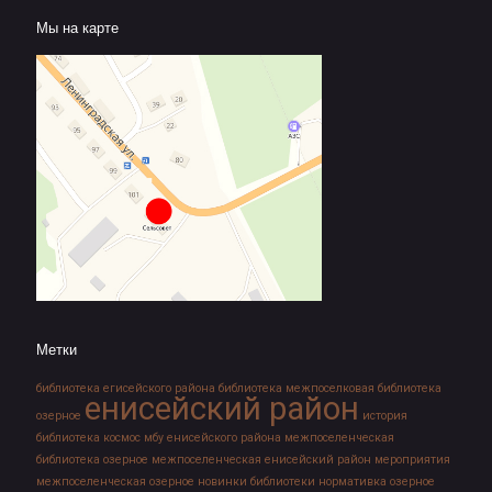
Мы на карте
Метки
библиотека егисейского района
библиотека межпоселковая
библиотека
енисейский район
озерное
история
библиотека
космос
мбу енисейского района
межпоселенческая
библиотека озерное
межпоселенческая енисейский район
мероприятия
межпоселенческая озерное
новинки библиотеки
нормативка
озерное