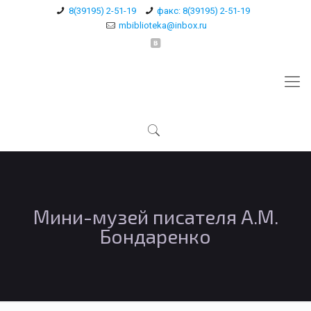
8(39195) 2-51-19
факс: 8(39195) 2-51-19
mbiblioteka@inbox.ru
Мини-музей писателя А.М.
Бондаренко