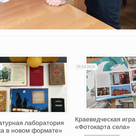
6
29.04.2026
Краеведческая игра
атурная лаборатория
«Фотокарта села»
ка в новом формате»