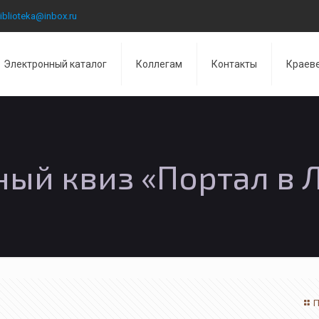
iblioteka@inbox.ru
Электронный каталог
Коллегам
Контакты
Краев
ный квиз «Портал в 
П