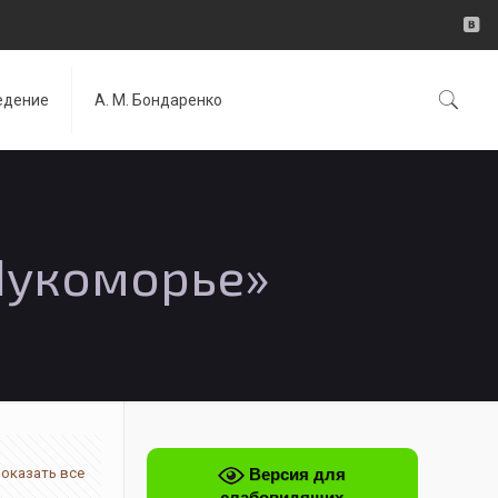
едение
А. М. Бондаренко
Лукоморье»
Версия для
оказать все
слабовидящих