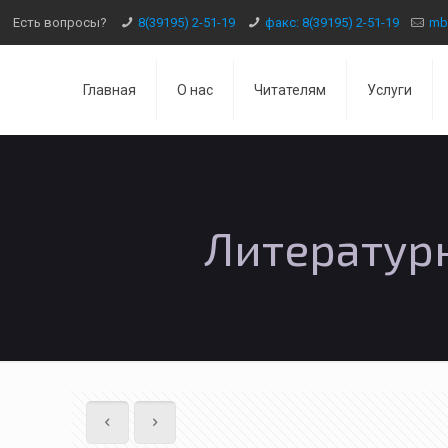
Есть вопросы?
8(39195) 2-51-19
факс: 8(39195) 2-51-19
mb
Главная
О нас
Читателям
Услуги
Литератур