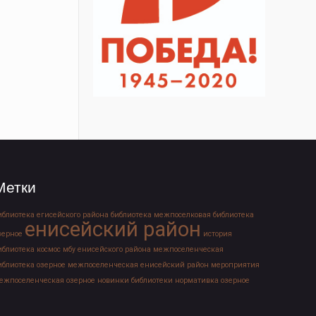
Метки
иблиотека егисейского района
библиотека межпоселковая
библиотека
енисейский район
зерное
история
иблиотека
космос
мбу енисейского района
межпоселенческая
иблиотека озерное
межпоселенческая енисейский район
мероприятия
ежпоселенческая озерное
новинки библиотеки
нормативка
озерное