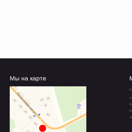
Мы на карте
б
о
б
б
м