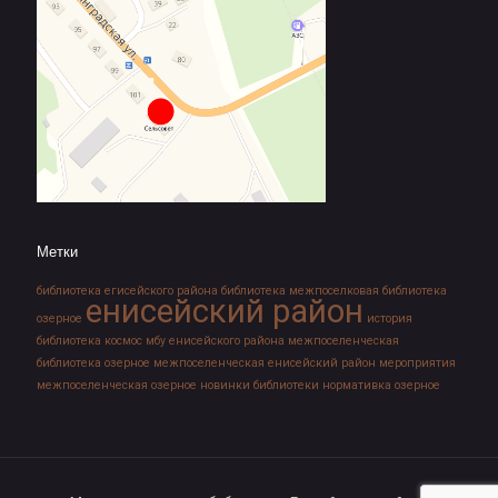
Метки
библиотека егисейского района
библиотека межпоселковая
библиотека
енисейский район
озерное
история
библиотека
космос
мбу енисейского района
межпоселенческая
библиотека озерное
межпоселенческая енисейский район
мероприятия
межпоселенческая озерное
новинки библиотеки
нормативка
озерное