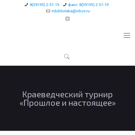
8(39195) 2-51-19
факс: 8(39195) 2-51-19
mbiblioteka@inbox.ru
Краеведческий турнир
«Прошлое и настоящее»